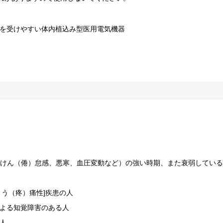
を受けやすい体内植込み型医用電気機器
（けん（倦）怠感、悪寒、血圧変動など）の強い時期、また衰弱してい
う（疼）痛性]疾患の人
よる知覚障害のある人
人