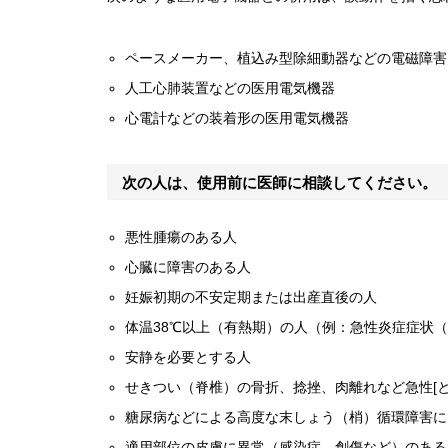
ペースメーカー、植込み型除細動器などの電磁障害
人工心肺装置などの医用電気機器
心電計などの装着形の医用電気機器
次の人は、使用前に医師に相談してください。
悪性腫瘍のある人
心臓に障害のある人
妊娠初期の不安定期または出産直後の人
体温38℃以上（有熱期）の人（例：急性炎症症状
安静を必要とする人
せきつい（脊椎）の骨折、捻挫、肉離れなど急性[と
糖尿病などによる高度な末しょう（梢）循環障害に
適用部位の皮膚に異常（感染症、創傷など）のある