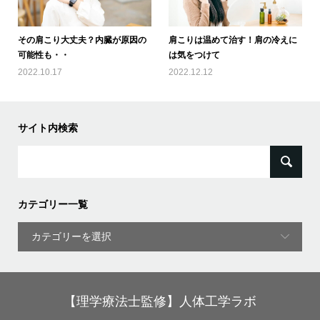
その肩こり大丈夫？内臓が原因の
肩こりは温めて治す！肩の冷えに
可能性も・・
は気をつけて
2022.10.17
2022.12.12
サイト内検索
検
索:
カテゴリー一覧
【理学療法士監修】人体工学ラボ