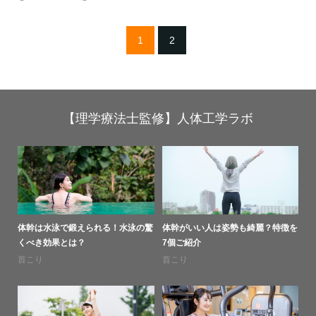
1
2
【理学療法士監修】人体工学ラボ
体幹は水泳で鍛えられる！水泳の驚
体幹がいい人は姿勢も綺麗？特徴を
くべき効果とは？
7個ご紹介
首こり
首こり